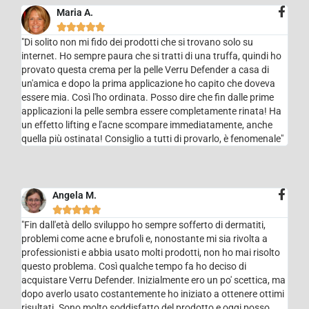
Maria A.





"Di solito non mi fido dei prodotti che si trovano solo su
internet. Ho sempre paura che si tratti di una truffa, quindi ho
provato questa crema per la pelle Verru Defender a casa di
un'amica e dopo la prima applicazione ho capito che doveva
essere mia. Così l'ho ordinata. Posso dire che fin dalle prime
applicazioni la pelle sembra essere completamente rinata! Ha
un effetto lifting e l'acne scompare immediatamente, anche
quella più ostinata! Consiglio a tutti di provarlo, è fenomenale"
Angela M.





"Fin dall'età dello sviluppo ho sempre sofferto di dermatiti,
problemi come acne e brufoli e, nonostante mi sia rivolta a
professionisti e abbia usato molti prodotti, non ho mai risolto
questo problema. Così qualche tempo fa ho deciso di
acquistare Verru Defender. Inizialmente ero un po' scettica, ma
dopo averlo usato costantemente ho iniziato a ottenere ottimi
risultati. Sono molto soddisfatto del prodotto e oggi posso