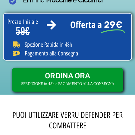
Elimina
Macchie
e
Cicatrici
Prezzo Iniziale
Offerta a
29€
59€
in 48h
Spezione Rapida
Pagamento alla Consegna
ORDINA ORA
SPEDIZIONE in 48h e PAGAMENTO ALLA CONSEGNA
PUOI UTILIZZARE VERRU DEFENDER PER
COMBATTERE