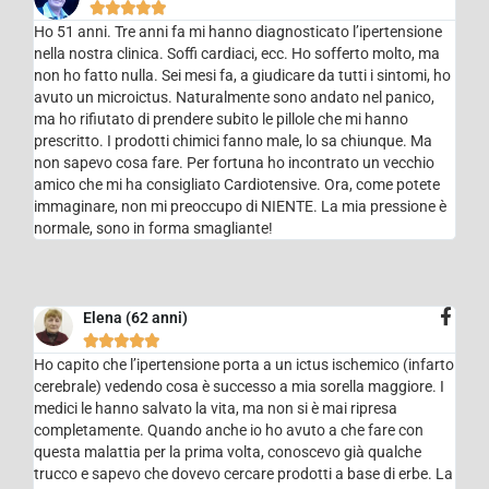





Ho 51 anni. Tre anni fa mi hanno diagnosticato l’ipertensione
nella nostra clinica. Soffi cardiaci, ecc. Ho sofferto molto, ma
non ho fatto nulla. Sei mesi fa, a giudicare da tutti i sintomi, ho
avuto un microictus. Naturalmente sono andato nel panico,
ma ho rifiutato di prendere subito le pillole che mi hanno
prescritto. I prodotti chimici fanno male, lo sa chiunque. Ma
non sapevo cosa fare. Per fortuna ho incontrato un vecchio
amico che mi ha consigliato Cardiotensive. Ora, come potete
immaginare, non mi preoccupo di NIENTE. La mia pressione è
normale, sono in forma smagliante!
Elena (62 anni)





Ho capito che l’ipertensione porta a un ictus ischemico (infarto
cerebrale) vedendo cosa è successo a mia sorella maggiore. I
medici le hanno salvato la vita, ma non si è mai ripresa
completamente. Quando anche io ho avuto a che fare con
questa malattia per la prima volta, conoscevo già qualche
trucco e sapevo che dovevo cercare prodotti a base di erbe. La