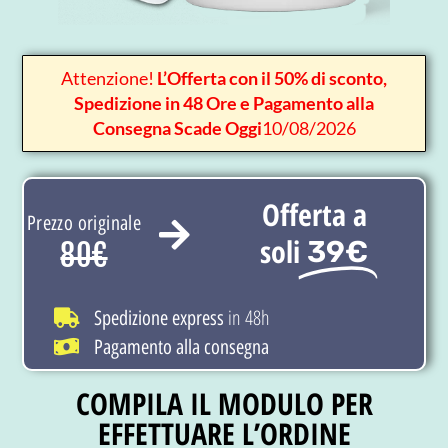
Attenzione!
L’Offerta con il 50% di sconto,
Spedizione in 48 Ore e Pagamento alla
Consegna Scade Oggi
10/08/2026
Offerta a
Prezzo originale
soli
39€
80€
in 48h
Spedizione express
Pagamento alla consegna
COMPILA IL MODULO PER
EFFETTUARE L’ORDINE